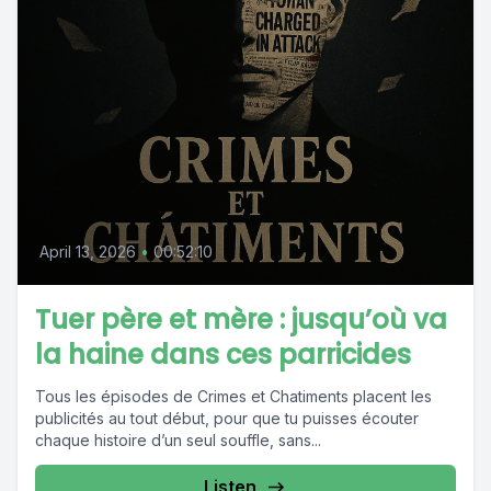
April 13, 2026
•
00:52:10
Tuer père et mère : jusqu’où va
la haine dans ces parricides
Tous les épisodes de Crimes et Chatiments placent les
publicités au tout début, pour que tu puisses écouter
chaque histoire d’un seul souffle, sans...
Listen