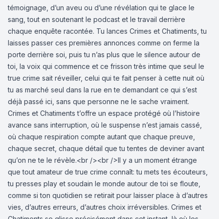
témoignage, d’un aveu ou d’une révélation qui te glace le
sang, tout en soutenant le podcast et le travail derrière
chaque enquête racontée. Tu lances Crimes et Chatiments, tu
laisses passer ces premières annonces comme on ferme la
porte derrière soi, puis tu n’as plus que le silence autour de
toi, la voix qui commence et ce frisson très intime que seul le
true crime sait réveiller, celui qui te fait penser à cette nuit où
tu as marché seul dans la rue en te demandant ce qui s’est
déjà passé ici, sans que personne ne le sache vraiment.
Crimes et Chatiments t’offre un espace protégé où l’histoire
avance sans interruption, où le suspense n’est jamais cassé,
où chaque respiration compte autant que chaque preuve,
chaque secret, chaque détail que tu tentes de deviner avant
qu’on ne te le révèle.<br /><br />Il y a un moment étrange
que tout amateur de true crime connaît: tu mets tes écouteurs,
tu presses play et soudain le monde autour de toi se floute,
comme si ton quotidien se retirait pour laisser place à d’autres
vies, d’autres erreurs, d’autres choix irréversibles. Crimes et
Chatiments se glisse précisément dans cet instant, là où les