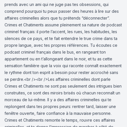
prends avec un ami qui ne juge pas tes obsessions, qui
comprend pourquoi tu peux passer des heures à lire sur des
affaires criminelles alors que tu prétends “déconnecter”.
Crimes et Chatiments assume pleinement sa nature de podcast
criminel français: il porte l’accent, les rues, les habitudes, les
silences de ce pays, et te fait entendre le true crime dans ta
propre langue, avec tes propres références. Tu écoutes ce
podcast criminel français dans le bus, en rangeant ton
appartement ou en t’allongeant dans le noir, et tu as cette
sensation familière que la voix qui raconte connaît exactement
le rythme dont ton esprit a besoin pour rester accroché sans
se perdre.<br /><br />Les affaires criminelles dont parle
Crimes et Chatiments ne sont pas seulement des intrigues bien
construites, ce sont des miroirs brisés où chacun reconnaît un
morceau de lui-même. Il y a des affaires criminelles qui te
replongent dans tes propres peurs: rentrer tard, laisser une
fenêtre ouverte, faire confiance à la mauvaise personne.
Crimes et Chatiments remonte le temps, rouvre ces affaires
criminelles, et te donne l’impression de marcher à côté de