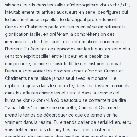
silences lourds dans les salles d’interrogatoire.<br /><br />Et,
inévitablement, tu arrives aux tueurs en série, ces figures qui
te fascinent autant qu’elles te dérangent profondément.
Crimes et Chatiments parle de tueurs en série en refusant la
glorification facile, en préférant la compréhension des
mécanismes, des blessures, des déformations qui mènent à
l’horreur. Tu écoutes ces épisodes sur les tueurs en série et tu
sens ton esprit osciller entre la peur et le besoin de
comprendre, comme si saisir le fil de ces histoires pouvait
t’aider à apprivoiser tes propres zones d’ombre. Crimes et
Chatiments ne te laisse jamais seul avec le monstre; il le
replace toujours dans le contexte, dans les dossiers criminels,
dans les affaires criminelles et surtout dans la complexité
humaine.<br /><br />Là où beaucoup se contentent de dire
“serial killers” comme une étiquette, Crimes et Chatiments
prend le temps de décortiquer ce que ce terme signifie
vraiment dans la réalité. Tu entends parler de serial killers et tu
vois défiler, non pas des mythes, mais des existences
concrètes, des victimes, des familles, des enquêteurs à bout