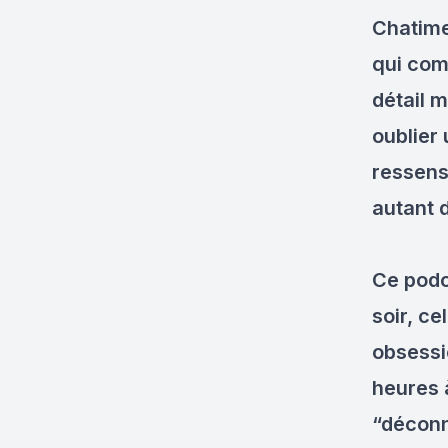
Chatimen
qui comp
détail 
oublier 
ressens
autant 
Ce podc
soir, ce
obsessi
heures à
“déconn