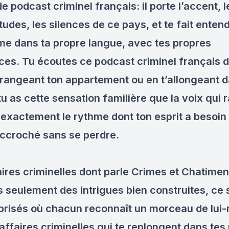
e podcast criminel français: il porte l’accent, l
tudes, les silences de ce pays, et te fait entend
ime dans ta propre langue, avec tes propres
ces. Tu écoutes ce podcast criminel français d
 rangeant ton appartement ou en t’allongeant d
 tu as cette sensation familière que la voix qui 
 exactement le rythme dont ton esprit a besoin
accroché sans se perdre.
aires criminelles dont parle Crimes et Chatimen
s seulement des intrigues bien construites, ce 
 brisés où chacun reconnaît un morceau de lui-
affaires criminelles qui te replongent dans tes