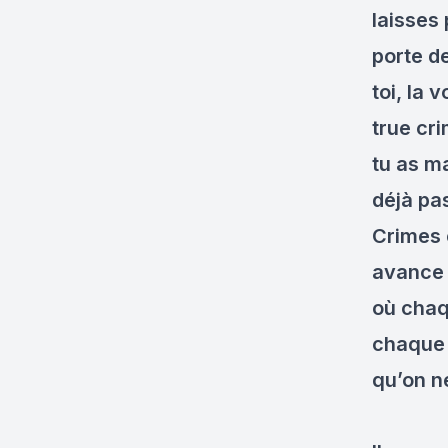
laisses
porte de
toi, la 
true cri
tu as m
déjà pa
Crimes 
avance 
où chaq
chaque 
qu’on ne