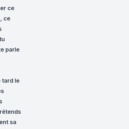
ter ce
, ce
s
tu
te parle
 tard le
es
s
prétends
ent sa