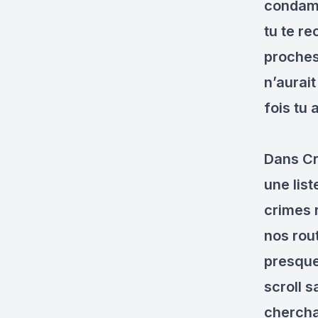
condamn
tu te re
proches 
n’aurai
fois tu
Dans Cr
une lis
crimes r
nos rout
presque 
scroll s
chercha