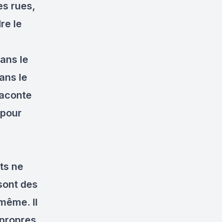
es rues,
re le
ans le
ans le
raconte
 pour
ts ne
sont des
même. Il
 propres