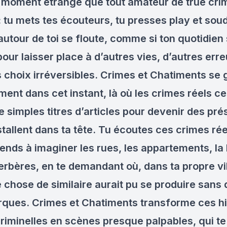
un moment étrange que tout amateur de true cri
 tu mets tes écouteurs, tu presses play et soud
utour de toi se floute, comme si ton quotidien
 pour laisser place à d’autres vies, d’autres erre
s choix irréversibles. Crimes et Chatiments se 
ment dans cet instant, là où les crimes réels c
e simples titres d’articles pour devenir des pr
stallent dans ta tête. Tu écoutes ces crimes rée
rends à imaginer les rues, les appartements, la
erbères, en te demandant où, dans ta propre vil
 chose de similaire aurait pu se produire sans 
rques. Crimes et Chatiments transforme ces hi
criminelles en scènes presque palpables, qui te