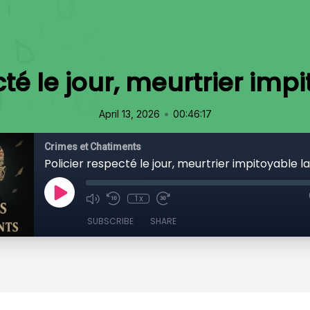
cté le jour, meurtrier impi
•
April 13, 2026
00:46:17
Crimes et Chatiments
Policier respecté le jour, meurtrier impitoyable la
1x
SUBSCRIBE
SHARE