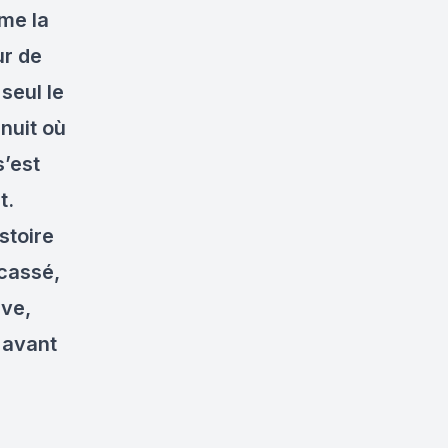
me la
ur de
seul le
 nuit où
s’est
t.
stoire
 cassé,
uve,
 avant